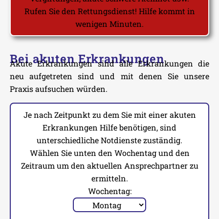
Rufen Sie den Rettungsdienst! Hilfe kommt in
wenigen Minuten.
Bei akuten Erkrankungen
Akute Erkrankungen sind alle Erkrankungen die
neu aufgetreten sind und mit denen Sie unsere
Praxis aufsuchen würden.
Je nach Zeitpunkt zu dem Sie mit einer akuten
Erkrankungen Hilfe benötigen, sind
unterschiedliche Notdienste zuständig.
Wählen Sie unten den Wochentag und den
Zeitraum um den aktuellen Ansprechpartner zu
ermitteln.
Wochentag: