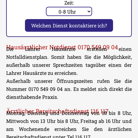
Zeit:
Welchen Dienst kontaktiere ich?
Hausärztlicher Notdienst 0170 549 09 04
Die Lahrer Hausärzte erstellen einen
Notfalldienstplan. Somit haben Sie die Möglichkeit,
außerhalb unserer Sprechzeiten tagsüber einen der
Lahrer Hausärzte zu erreichen.
Außerhalb unserer Öffnungszeiten rufen Sie die
Nummer 0170 549 09 04 an. Es meldet sich direkt die
diensthabende Praxis.
Ärztlicher Bereitschaftsdienst 116 117
Montag, Dienstag und Donnerstag von 18 bis 8 Uhr,
Mittwoch von 13 Uhr bis 8 Uhr, Freitag ab 16 Uhr und
am Wochenende erreichen Sie den ärztlichen
Bereitschaftsdienst unter Tel 116 117.